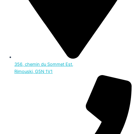
356, chemin du Sommet Est,
Rimouski, G5N 1V1