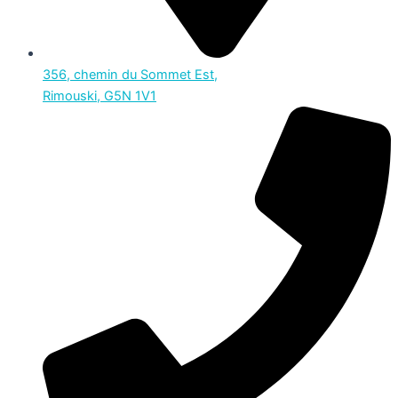
356, chemin du Sommet Est,
Rimouski, G5N 1V1