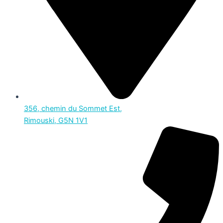
356, chemin du Sommet Est,
Rimouski, G5N 1V1