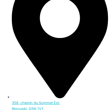
356, chemin du Sommet Est,
Rimouski, G5N 1V1