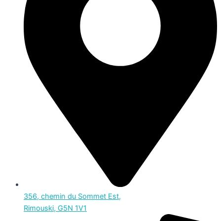
356, chemin du Sommet Est,
Rimouski, G5N 1V1