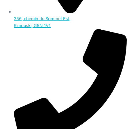
356, chemin du Sommet Est,
Rimouski, G5N 1V1