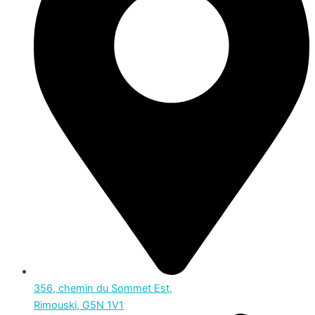
356, chemin du Sommet Est,
Rimouski, G5N 1V1