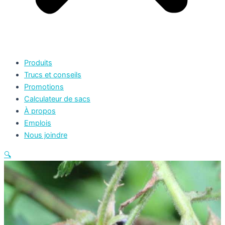
Produits
Trucs et conseils
Promotions
Calculateur de sacs
À propos
Emplois
Nous joindre
🔍